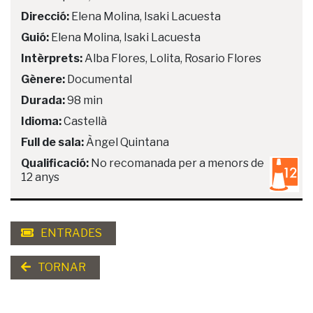
Direcció:
Elena Molina, Isaki Lacuesta
Guió:
Elena Molina, Isaki Lacuesta
Intèrprets:
Alba Flores, Lolita, Rosario Flores
Gènere:
Documental
Durada:
98 min
Idioma:
Castellà
Full de sala:
Àngel Quintana
Qualificació:
No recomanada per a menors de
12 anys
ENTRADES
TORNAR