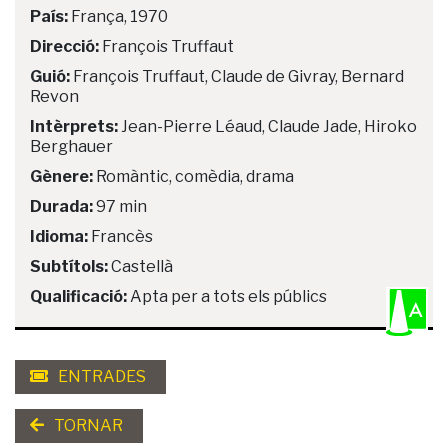
País:
França, 1970
Direcció:
François Truffaut
Guió:
François Truffaut, Claude de Givray, Bernard
Revon
Intèrprets:
Jean-Pierre Léaud, Claude Jade, Hiroko
Berghauer
Gènere:
Romàntic, comèdia, drama
Durada:
97 min
Idioma:
Francès
Subtítols:
Castellà
Qualificació:
Apta per a tots els públics
ENTRADES
TORNAR