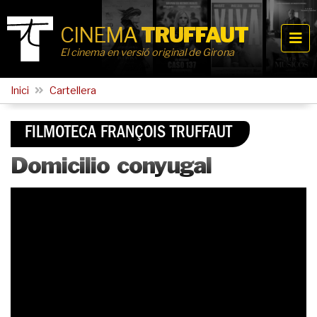
CINEMA
TRUFFAUT
El cinema en versió original de Girona
Inici
Cartellera
FILMOTECA FRANÇOIS TRUFFAUT
Domicilio conyugal