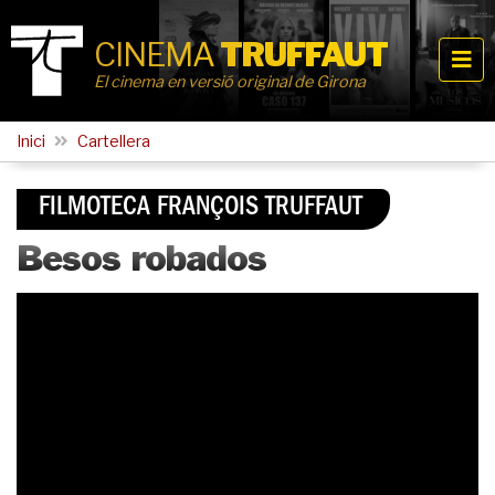
CINEMA
TRUFFAUT
El cinema en versió original de Girona
Inici
Cartellera
FILMOTECA FRANÇOIS TRUFFAUT
Besos robados