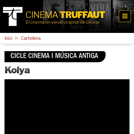
CINEMA
TRUFFAUT
El cinema en versió original de Girona
Inici
Cartellera
CICLE CINEMA I MÚSICA ANTIGA
Kolya