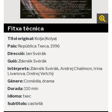
Fitxa tècnica
Títol original:
Kolja (Kolya)
País:
República Txeca, 1996
Direcció:
Jan Svěrák
Guió:
Zdeněk Svěrák
Intérprets:
Zdeněk Svěrák, Andrej Chalimon, Irina
Livanova, Ondrej Vetchý
Gènere:
Comèdia, drama
Durada:
110 min
Idioma:
txec
Subtítols:
castellà