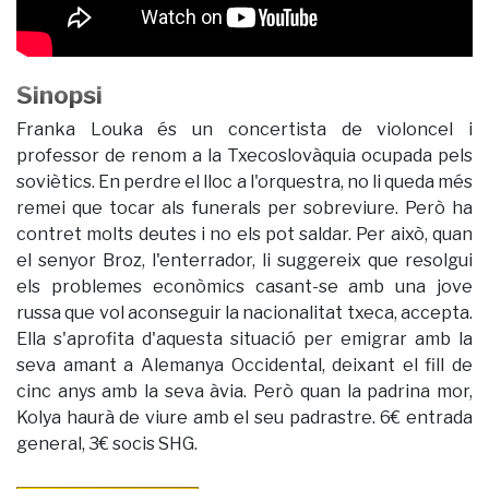
Sinopsi
Franka Louka és un concertista de violoncel i
professor de renom a la Txecoslovàquia ocupada pels
soviètics. En perdre el lloc a l'orquestra, no li queda més
remei que tocar als funerals per sobreviure. Però ha
contret molts deutes i no els pot saldar. Per això, quan
el senyor Broz, l'enterrador, li suggereix que resolgui
els problemes econòmics casant-se amb una jove
russa que vol aconseguir la nacionalitat txeca, accepta.
Ella s'aprofita d'aquesta situació per emigrar amb la
seva amant a Alemanya Occidental, deixant el fill de
cinc anys amb la seva àvia. Però quan la padrina mor,
Kolya haurà de viure amb el seu padrastre. 6€ entrada
general, 3€ socis SHG.