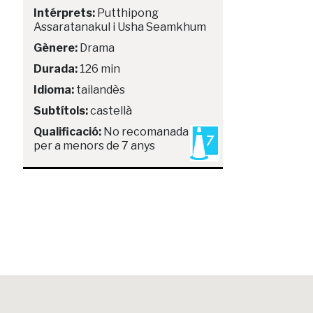
Intérprets:
Putthipong
Assaratanakul i Usha Seamkhum
Gènere:
Drama
Durada:
126 min
Idioma:
tailandès
Subtítols:
castellà
Qualificació:
No recomanada
per a menors de 7 anys