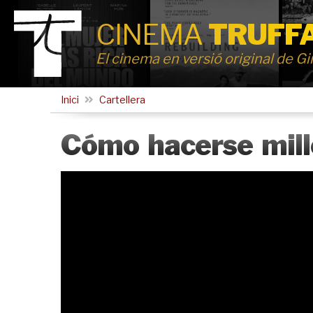
CINEMA
TRUFF
El cinema en versió original de G
Inici
Cartellera
Cómo hacerse mill