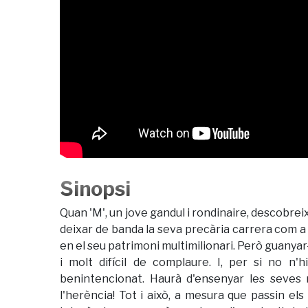
Sinopsi
Quan 'M', un jove gandul i rondinaire, descobreix
deixar de banda la seva precària carrera com a 
en el seu patrimoni multimilionari. Però guanyar-
i molt difícil de complaure. I, per si no n'
benintencionat. Haurà d'ensenyar les seves mi
l'herència! Tot i això, a mesura que passin el