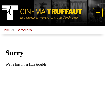
CINEMA
TRUFFAUT
El cinema en versió original de Girona
Inici
Cartellera