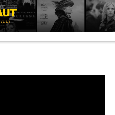
AUT
irona