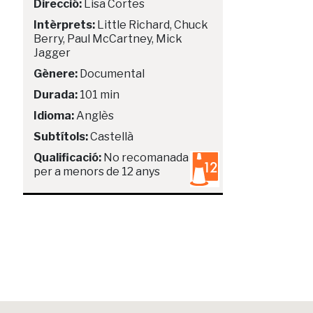
Direcció:
Lisa Cortes
Intèrprets:
Little Richard, Chuck
Berry, Paul McCartney, Mick
Jagger
Gènere:
Documental
Durada:
101 min
Idioma:
Anglès
Subtítols:
Castellà
Qualificació:
No recomanada
per a menors de 12 anys