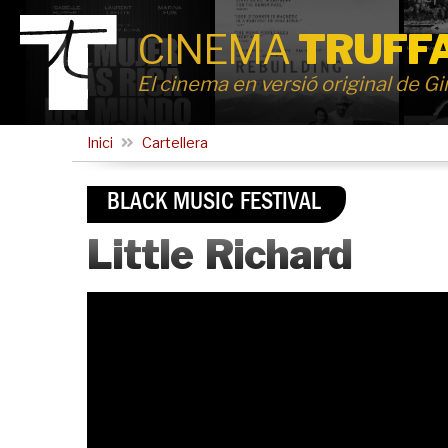
CINEMA
TRUFF
El cinema en versió original de G
Inici
Cartellera
BLACK MUSIC FESTIVAL
Little Richard