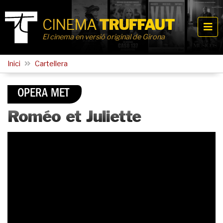
CINEMA
TRUFFAUT
El cinema en versió original de Girona
Inici
Cartellera
OPERA MET
Roméo et Juliette