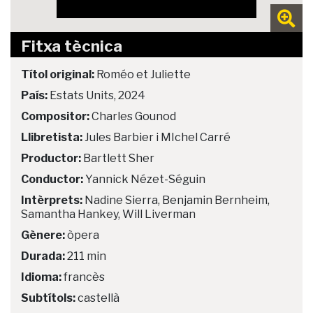
Fitxa tècnica
Títol original:
Roméo et Juliette
País:
Estats Units, 2024
Compositor:
Charles Gounod
Llibretista:
Jules Barbier i MIchel Carré
Productor:
Bartlett Sher
Conductor:
Yannick Nézet-Séguin
Intèrprets:
Nadine Sierra, Benjamin Bernheim,
Samantha Hankey, Will Liverman
Gènere:
òpera
Durada:
211 min
Idioma:
francès
Subtítols:
castellà