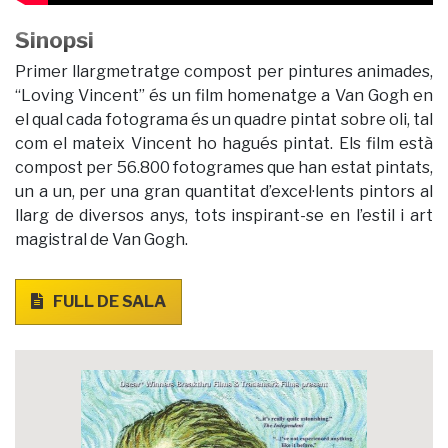
Sinopsi
Primer llargmetratge compost per pintures animades,
“Loving Vincent” és un film homenatge a Van Gogh en
el qual cada fotograma és un quadre pintat sobre oli, tal
com el mateix Vincent ho hagués pintat. Els film està
compost per 56.800 fotogrames que han estat pintats,
un a un, per una gran quantitat d’excel·lents pintors al
llarg de diversos anys, tots inspirant-se en l’estil i art
magistral de Van Gogh.
FULL DE SALA