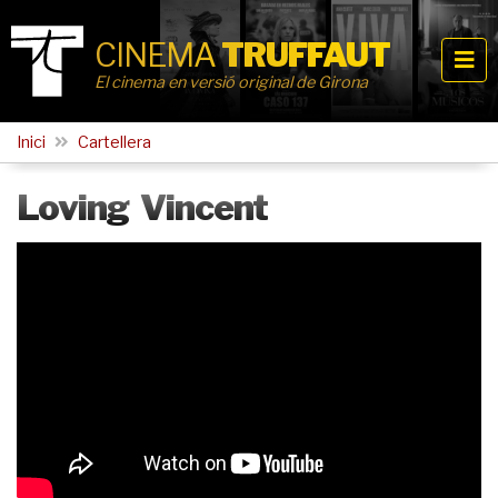
CINEMA
TRUFFAUT
El cinema en versió original de Girona
Inici
Cartellera
Loving Vincent