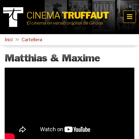
CINEMA
TRUFFAUT
El cinema en versió original de Girona
Inici
Cartellera
Matthias & Maxime