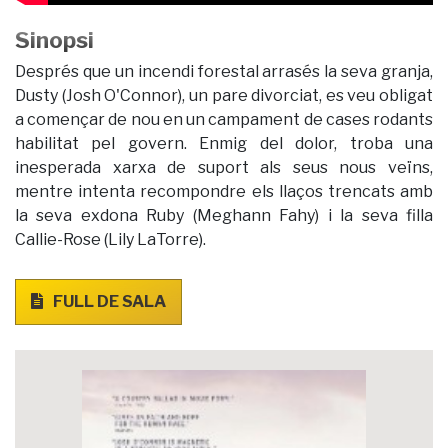
Sinopsi
Després que un incendi forestal arrasés la seva granja,
Dusty (Josh O'Connor), un pare divorciat, es veu obligat
a començar de nou en un campament de cases rodants
habilitat pel govern. Enmig del dolor, troba una
inesperada xarxa de suport als seus nous veïns,
mentre intenta recompondre els llaços trencats amb
la seva exdona Ruby (Meghann Fahy) i la seva filla
Callie-Rose (Lily LaTorre).
FULL DE SALA