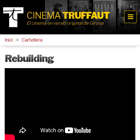
CINEMA
TRUFFAUT
El cinema en versió original de Girona
Inici
Cartellera
Rebuilding