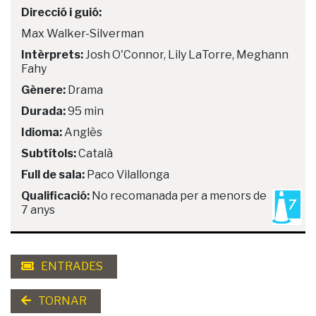
Direcció i guió:
Max Walker-Silverman
Intèrprets:
Josh O'Connor, Lily LaTorre, Meghann
Fahy
Gènere:
Drama
Durada:
95 min
Idioma:
Anglès
Subtítols:
Català
Full de sala:
Paco Vilallonga
Qualificació:
No recomanada per a menors de
7 anys
ENTRADES
TORNAR