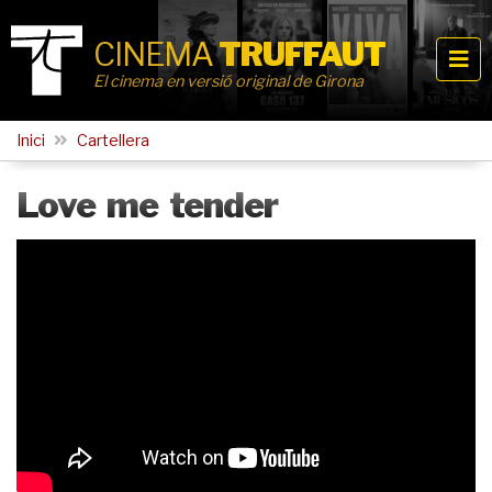
CINEMA
TRUFFAUT
El cinema en versió original de Girona
Inici
Cartellera
Love me tender