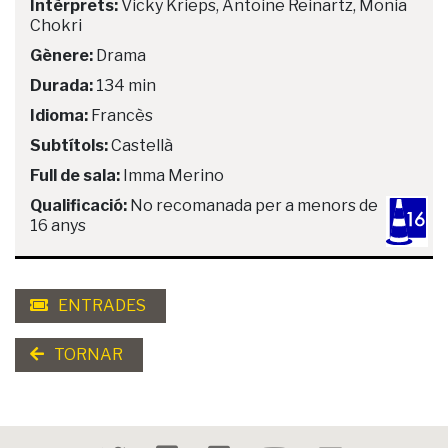
Intèrprets:
Vicky Krieps, Antoine Reinartz, Monia
Chokri
Gènere:
Drama
Durada:
134 min
Idioma:
Francès
Subtítols:
Castellà
Full de sala:
Imma Merino
Qualificació:
No recomanada per a menors de
16 anys
ENTRADES
TORNAR