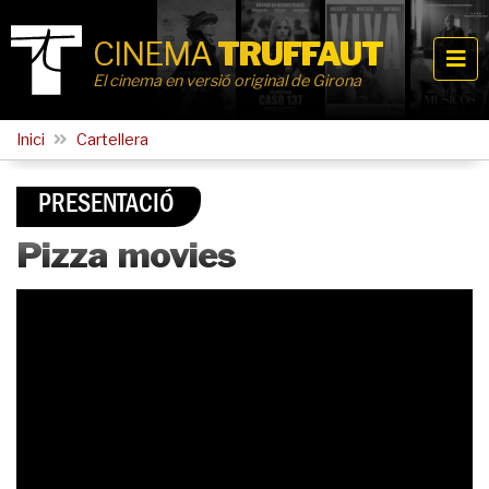
CINEMA
TRUFFAUT
El cinema en versió original de Girona
Inici
Cartellera
PRESENTACIÓ
Pizza movies