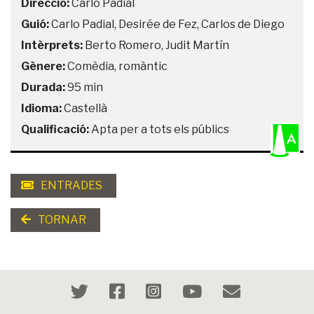
Direcció:
Carlo Padial
Guió:
Carlo Padial, Desirée de Fez, Carlos de Diego
Intèrprets:
Berto Romero, Judit Martín
Gènere:
Comèdia, romàntic
Durada:
95 min
Idioma:
Castellà
Qualificació:
Apta per a tots els públics
ENTRADES
TORNAR