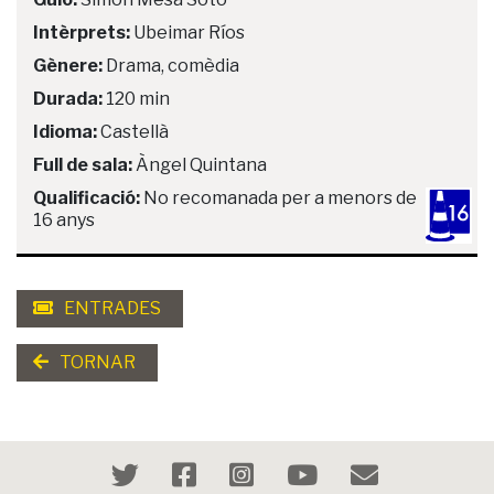
Intèrprets:
Ubeimar Ríos
Gènere:
Drama, comèdia
Durada:
120 min
Idioma:
Castellà
Full de sala:
Àngel Quintana
Qualificació:
No recomanada per a menors de
16 anys
ENTRADES
TORNAR