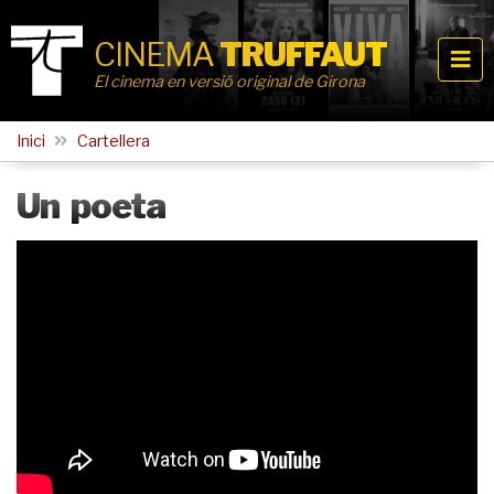
CINEMA
TRUFFAUT
El cinema en versió original de Girona
Inici
Cartellera
Un poeta