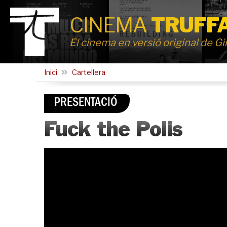
CINEMA
TRUFF
El cinema en versió original de G
Inici
Cartellera
PRESENTACIÓ
Fuck the Polis