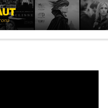
AUT
irona