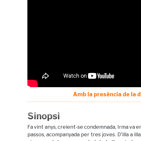
Amb la presència de la 
Sinopsi
Fa vint anys, creient-se condemnada, Irma va e
passos, acompanyada per tres joves. D'illa a illa,