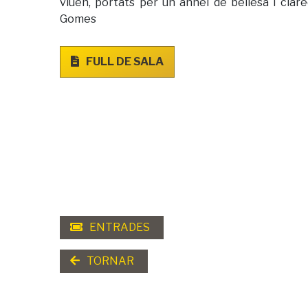
viuen, portats per un anhel de bellesa i clar
Gomes
FULL DE SALA
ENTRADES
TORNAR