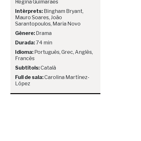
Regina Guimarães
Intèrprets:
Bingham Bryant,
Mauro Soares, João
Sarantopoulos, Maria Novo
Gènere:
Drama
Durada:
74 min
Idioma:
Portuguès, Grec, Anglès,
Francès
Subtítols:
Català
Full de sala:
Carolina Martínez-
López