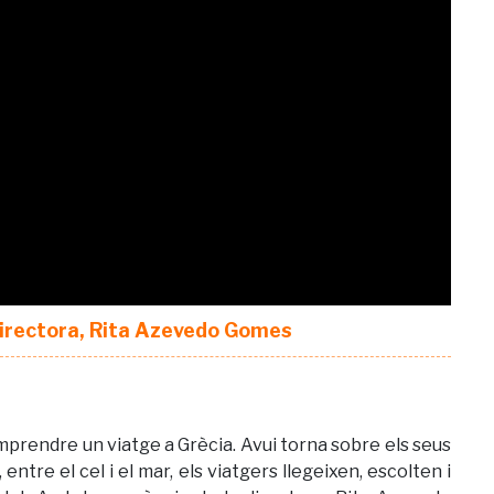
directora, Rita Azevedo Gomes
mprendre un viatge a Grècia. Avui torna sobre els seus
 entre el cel i el mar, els viatgers llegeixen, escolten i