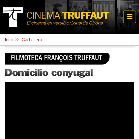
CINEMA
TRUFFAUT
El cinema en versió original de Girona
Inici
Cartellera
FILMOTECA FRANÇOIS TRUFFAUT
Domicilio conyugal