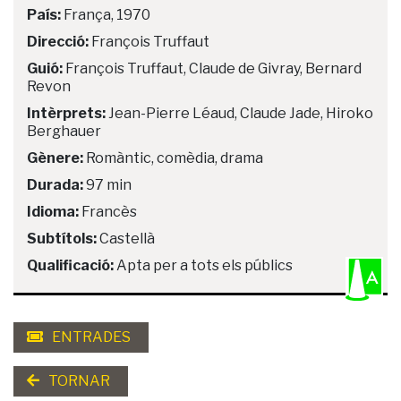
País:
França, 1970
Direcció:
François Truffaut
Guió:
François Truffaut, Claude de Givray, Bernard
Revon
Intèrprets:
Jean-Pierre Léaud, Claude Jade, Hiroko
Berghauer
Gènere:
Romàntic, comèdia, drama
Durada:
97 min
Idioma:
Francès
Subtítols:
Castellà
Qualificació:
Apta per a tots els públics
ENTRADES
TORNAR