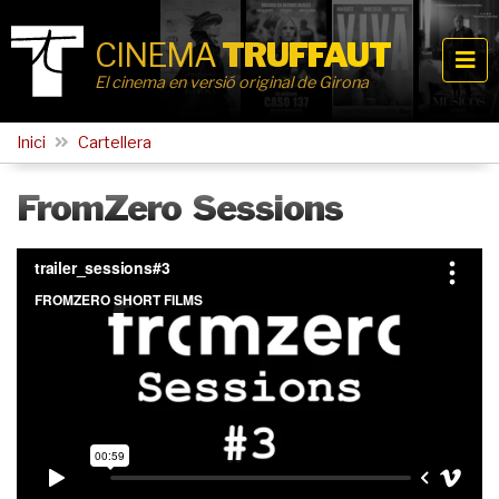
CINEMA
TRUFFAUT
El cinema en versió original de Girona
Inici
Cartellera
FromZero Sessions