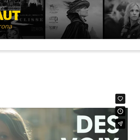
AUT
irona