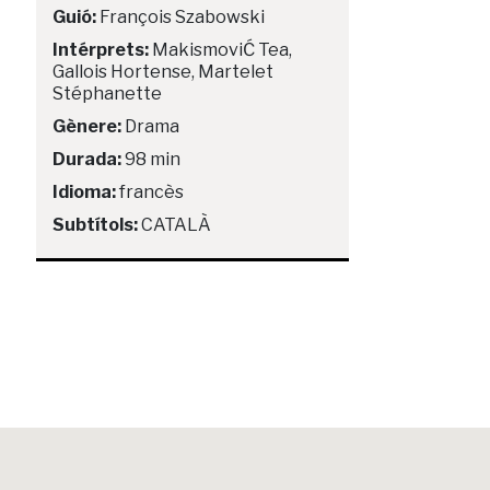
Guió:
François Szabowski
Intérprets:
MakismoviĆ Tea,
Gallois Hortense, Martelet
Stéphanette
Gènere:
Drama
Durada:
98 min
Idioma:
francès
Subtítols:
CATALÀ