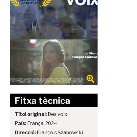
Fitxa tècnica
Títol original:
Des voix
País:
França, 2024
Direcció:
François Szabowski