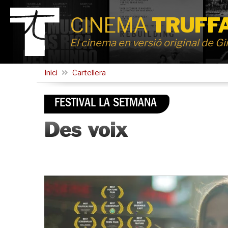
CINEMA
TRUFF
El cinema en versió original de G
Inici
Cartellera
FESTIVAL LA SETMANA
Des voix