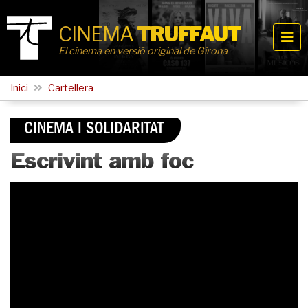
CINEMA
TRUFFAUT
El cinema en versió original de Girona
Inici
Cartellera
CINEMA I SOLIDARITAT
Escrivint amb foc