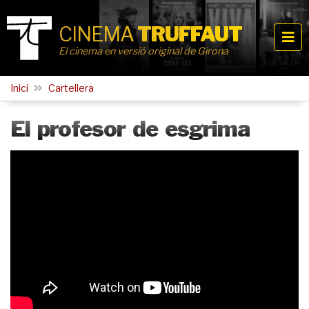
CINEMA
TRUFFAUT
El cinema en versió original de Girona
Inici
Cartellera
El profesor de esgrima