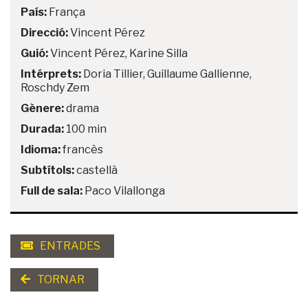
País:
França
Direcció:
Vincent Pérez
Guió:
Vincent Pérez, Karine Silla
Intérprets:
Doria Tillier, Guillaume Gallienne,
Roschdy Zem
Gènere:
drama
Durada:
100 min
Idioma:
francès
Subtítols:
castellà
Full de sala:
Paco Vilallonga
ENTRADES
TORNAR