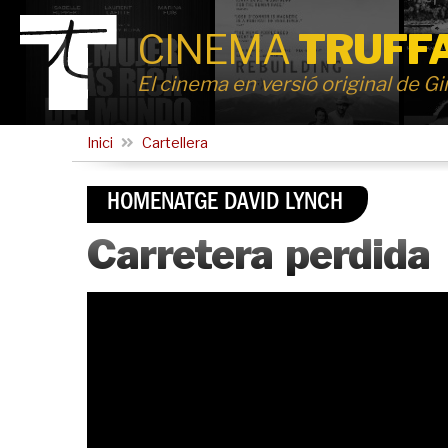
CINEMA
TRUFF
El cinema en versió original de G
Inici
Cartellera
HOMENATGE DAVID LYNCH
Carretera perdida