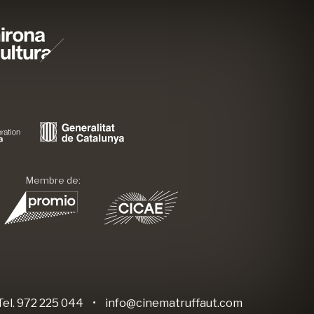
Membre de:
Tel. 972 225 044
•
info@cinematruffaut.com