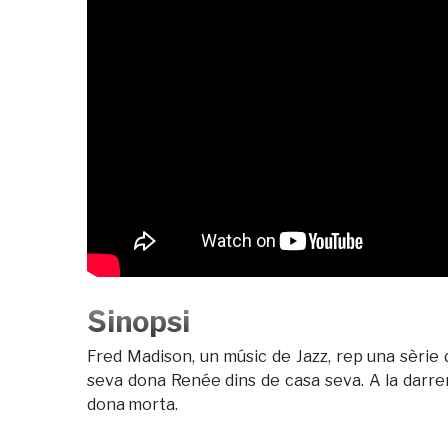
Sinopsi
Fred Madison, un músic de Jazz, rep una sèrie
seva dona Renée dins de casa seva. A la darrera
dona morta.