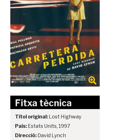
Fitxa tècnica
Títol original:
Lost Highway
País:
Estats Units, 1997
Direcció:
David Lynch