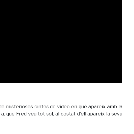
 de misterioses cintes de vídeo en què apareix amb la
, que Fred veu tot sol, al costat d'ell apareix la seva