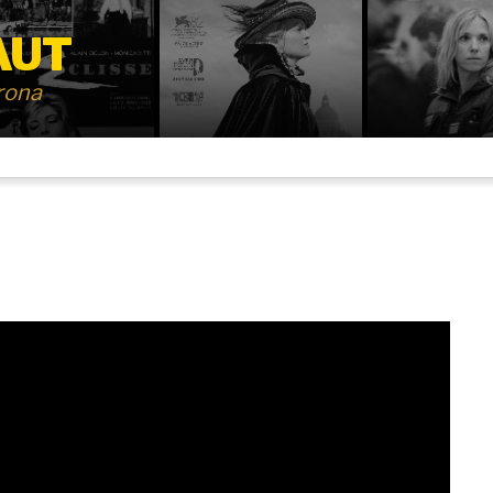
AUT
irona