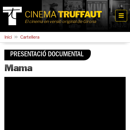
CINEMA
TRUFFAUT
El cinema en versió original de Girona
Inici
Cartellera
PRESENTACIÓ DOCUMENTAL
Mama