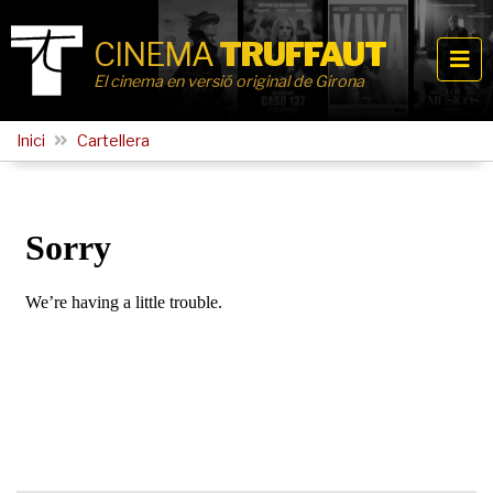
CINEMA
TRUFFAUT
El cinema en versió original de Girona
Inici
Cartellera