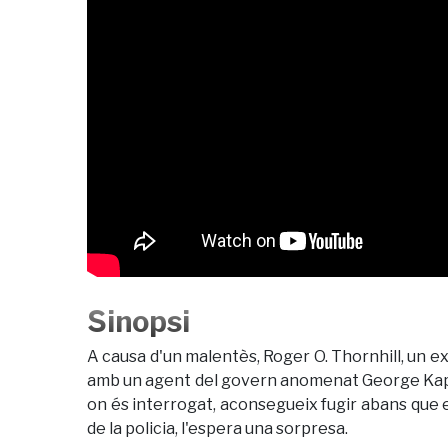
Sinopsi
A causa d'un malentès, Roger O. Thornhill, un ex
amb un agent del govern anomenat George Kapla
on és interrogat, aconsegueix fugir abans que
de la policia, l'espera una sorpresa.