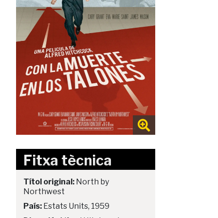
Fitxa tècnica
Títol original:
North by
Northwest
País:
Estats Units, 1959