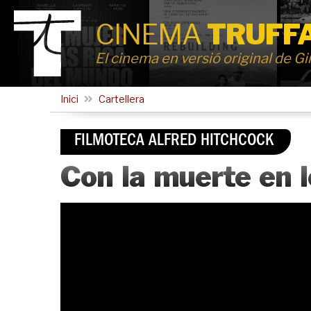
CINEMA
TRUFF
El cinema en versió original de G
Inici
Cartellera
FILMOTECA ALFRED HITCHCOCK
Con la muerte en l