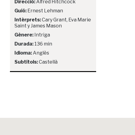
Direcció:
Alfred Hitchcock
Guió:
Ernest Lehman
Intèrprets:
Cary Grant, Eva Marie
Saint y James Mason
Gènere:
Intriga
Durada:
136 min
Idioma:
Anglès
Subtítols:
Castellà