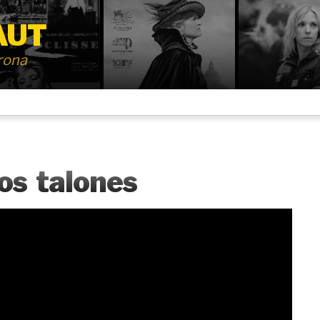
AUT
irona
os talones