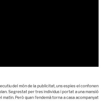
ecutiu del món de la publicitat, uns espies el confonen
n. Segrestat per tres individus i portat a una mansió
 el matin. Però quan l'endemà torna a casa acompanyat