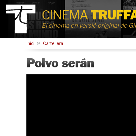
CINEMA
TRUFF
El cinema en versió original de G
Inici
Cartellera
Polvo serán