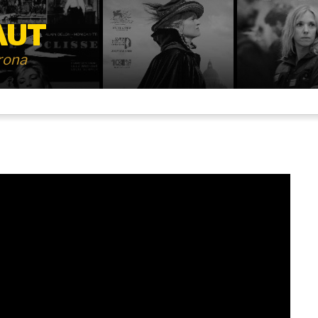
AUT
irona